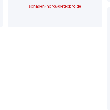
schaden-nord@detecpro.de